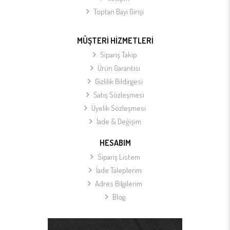
Toptan Bayi Girişi
MÜŞTERİ HİZMETLERİ
Sipariş Takip
Ürün Garantisi
Gizlilik Bildirgesi
Satış Sözleşmesi
Üyelik Sözleşmesi
İade & Değişim
HESABIM
Sipariş Listem
İade Taleplerim
Adres Bilgilerim
Blog