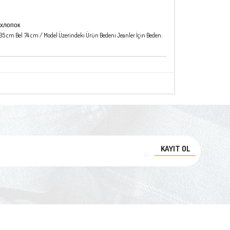
/хлопок
a:95 cm Bel :74 cm / Model Üzerindeki Ürün Bedeni Jeanler İçin Beden:
KAYIT OL