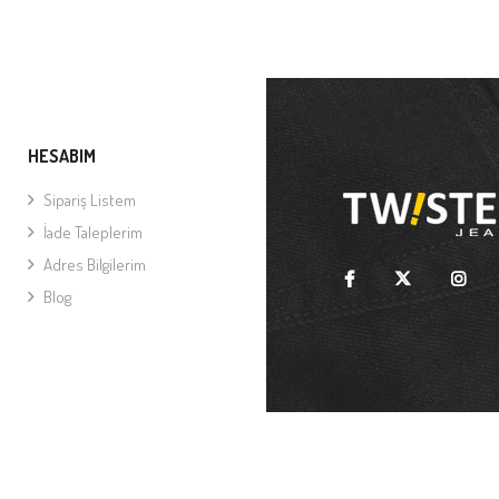
HESABIM
Sipariş Listem
İade Taleplerim
Adres Bilgilerim
Blog