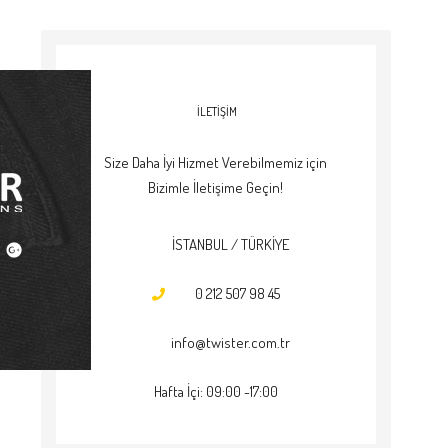
İLETİŞİM
Size Daha İyi Hizmet Verebilmemiz için
Bizimle İletişime Geçin!
İSTANBUL / TÜRKİYE
0
212 507 98 45
info@twister.com.tr
Hafta İçi: 09:00 -17:00