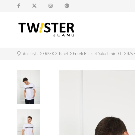
Anasayfa
ERKEK
Tshirt
Erkek Bisiklet Yaka Tshirt Ets 2075