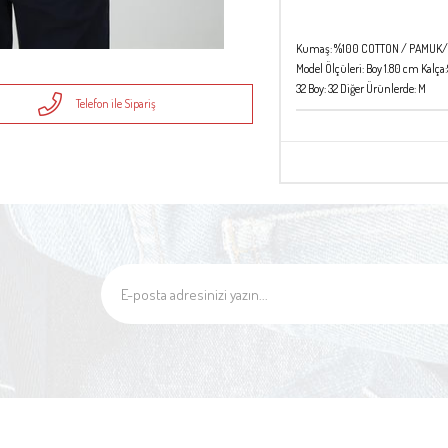
Kumaş: %100 COTTON / PAMUK
Model Ölçüleri: Boy 1.80 cm Kalç
32 Boy: 32 Diğer Ürünlerde: M
Telefon ile Sipariş
.