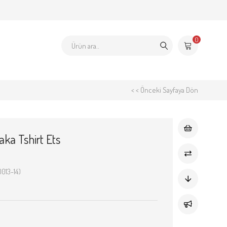
0
< < Önceki Sayfaya Dön
aka Tshirt Ets
013-14)