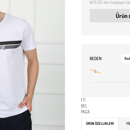
₺26,39
`den başlayan ta
Ürün 
BEDEN
Bed
L
FİT :
BEL :
PAÇA :
ÜRÜN ÖZELLIKLERI
Y