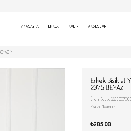
ANASAYFA
ERKEK
KADIN
AKSESUAR
 BEYAZ
Erkek Bisiklet Y
2075 BEYAZ
(22SE07000
Marka
:
Twister
₺205,00